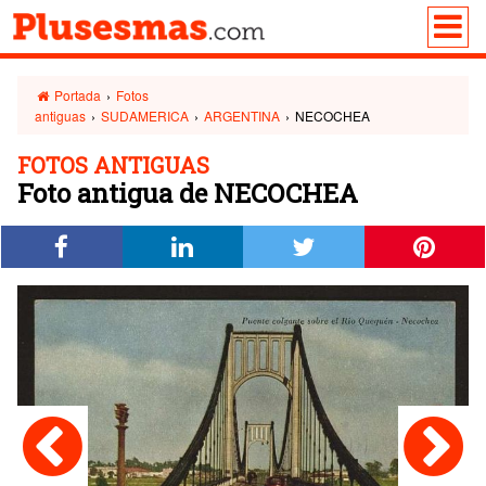
Portada
›
Fotos
antiguas
›
SUDAMERICA
›
ARGENTINA
›
NECOCHEA
FOTOS ANTIGUAS
Foto antigua de NECOCHEA