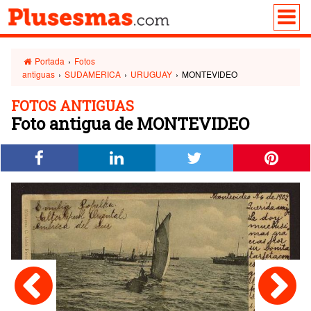
Portada
›
Fotos
antiguas
›
SUDAMERICA
›
URUGUAY
›
MONTEVIDEO
FOTOS ANTIGUAS
Foto antigua de MONTEVIDEO