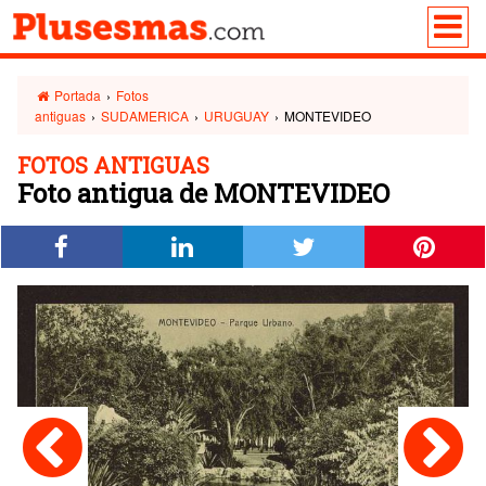
Portada
›
Fotos
antiguas
›
SUDAMERICA
›
URUGUAY
›
MONTEVIDEO
FOTOS ANTIGUAS
Foto antigua de MONTEVIDEO