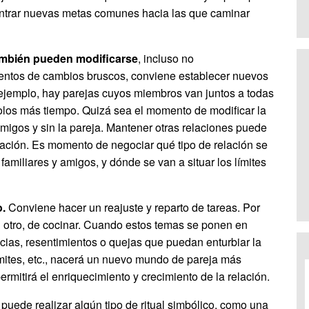
ontrar nuevas metas comunes hacia las que caminar
también pueden modificarse
, incluso no
ntos de cambios bruscos, conviene establecer nuevos
r ejemplo, hay parejas cuyos miembros van juntos a todas
 solos más tiempo. Quizá sea el momento de modificar la
migos y sin la pareja. Mantener otras relaciones puede
lación. Es momento de negociar qué tipo de relación se
miliares y amigos, y dónde se van a situar los límites
o.
Conviene hacer un reajuste y reparto de tareas. Por
l otro, de cocinar. Cuando estos temas se ponen en
cias, resentimientos o quejas que puedan enturbiar la
mites, etc., nacerá un nuevo mundo de pareja más
mitirá el enriquecimiento y crecimiento de la relación.
puede realizar algún tipo de ritual simbólico, como una