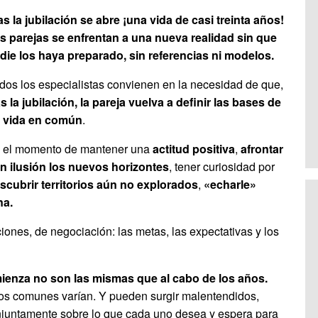
as la jubilación se abre ¡una vida de casi treinta años!
s parejas se enfrentan a una nueva realidad sin que
die los haya preparado, sin referencias ni modelos.
dos los especialistas convienen en la necesidad de que,
as la jubilación, la pareja vuelva a definir las bases de
 vida en común
.
 el momento de mantener una
actitud positiva
,
afrontar
n ilusión los nuevos horizontes
, tener curiosidad por
scubrir territorios aún no explorados
,
«echarle»
na.
iones, de negociación: las metas, las expectativas y los
ienza no son las mismas que al cabo de los años.
ivos comunes varían. Y pueden surgir malentendidos,
onjuntamente sobre lo que cada uno desea y espera para