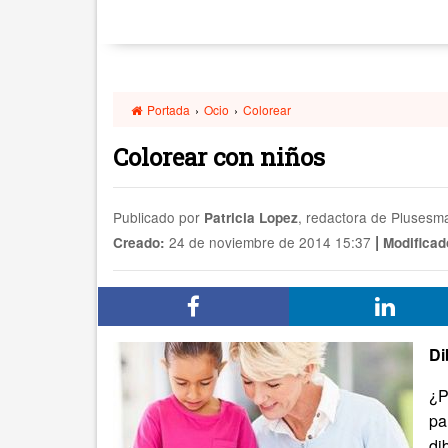
Portada
›
Ocio
›
Colorear
Colorear con niños
Publicado por
, redactora de Pluses
Patricia Lopez
|
24 de noviembre de 2014 15:37
Creado:
Modificad
Di
¿P
pa
di