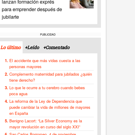
lanzan formación exprés
para emprender después de
jubilarte
PUBLICIDAD
Lo último
+Leído
+Comentado
El accidente que más vidas cuesta a las
personas mayores
Complemento maternidad para jubilados ¿quién
tiene derecho?
Lo que le ocurre a tu cerebro cuando bebes
poca agua
La reforma de la Ley de Dependencia que
puede cambiar la vida de millones de mayores
en España
Benigno Lacort: “La Silver Economy es la
mayor revolución en curso del siglo XXI”
San Carlos Borromeo, 4 de noviembre