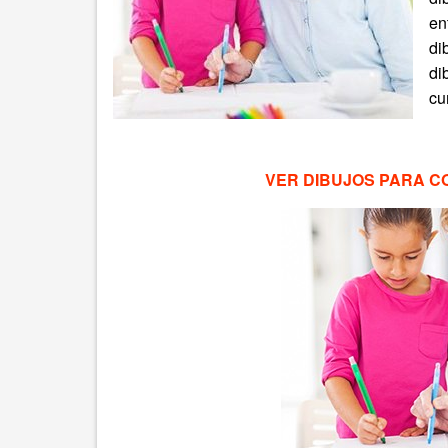
en
di
di
cu
VER DIBUJOS PARA C