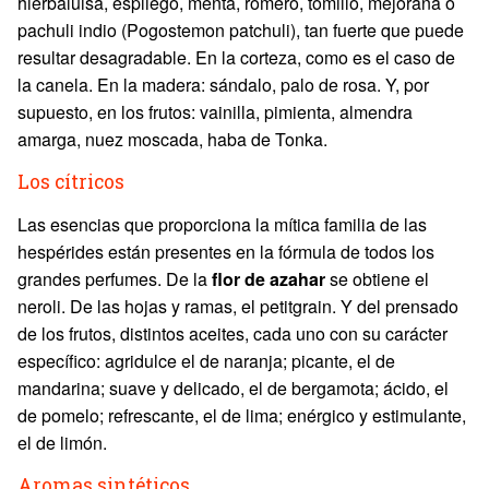
hierbaluisa, espliego, menta, romero, tomillo, mejorana o
pachuli indio (Pogostemon patchuli), tan fuerte que puede
resultar desagradable. En la corteza, como es el caso de
la canela. En la madera: sándalo, palo de rosa. Y, por
supuesto, en los frutos: vainilla, pimienta, almendra
amarga, nuez moscada, haba de Tonka.
Los cítricos
Las esencias que proporciona la mítica familia de las
hespérides están presentes en la fórmula de todos los
grandes perfumes. De la
flor de azahar
se obtiene el
neroli. De las hojas y ramas, el petitgrain. Y del prensado
de los frutos, distintos aceites, cada uno con su carácter
específico: agridulce el de naranja; picante, el de
mandarina; suave y delicado, el de bergamota; ácido, el
de pomelo; refrescante, el de lima; enérgico y estimulante,
el de limón.
Aromas sintéticos