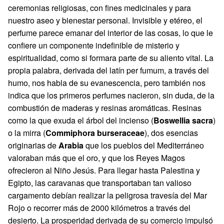
ceremonias religiosas, con fines medicinales y para
nuestro aseo y bienestar personal. Invisible y etéreo, el
perfume parece emanar del interior de las cosas, lo que le
confiere un componente indefinible de misterio y
espiritualidad, como si formara parte de su aliento vital. La
propia palabra, derivada del latín per fumum, a través del
humo, nos habla de su evanescencia, pero también nos
indica que los primeros perfumes nacieron, sin duda, de la
combustión de maderas y resinas aromáticas. Resinas
como la que exuda el árbol del incienso (
Boswellia sacra
)
o la mirra (
Commiphora burseraceae
), dos esencias
originarias de
Arabia
que los pueblos del Mediterráneo
valoraban más que el oro, y que los Reyes Magos
ofrecieron al Niño Jesús. Para llegar hasta Palestina y
Egipto, las caravanas que transportaban tan valioso
cargamento debían realizar la peligrosa travesía del Mar
Rojo o recorrer más de 2000 kilómetros a través del
desierto. La prosperidad derivada de su comercio impulsó