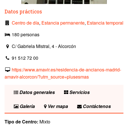
Datos prácticos
Centro de día
,
Estancia permanente
,
Estancia temporal
180 personas
C/ Gabriela Mistral, 4 - Alcorcón
91 512 72 00
https://www.amavir.es/residencia-de-ancianos-madrid-
amavir-alcorcon/?utm_source=plusesmas
Datos generales
Servicios
Galería
Ver mapa
Contáctenos
Tipo de Centro:
Mixto