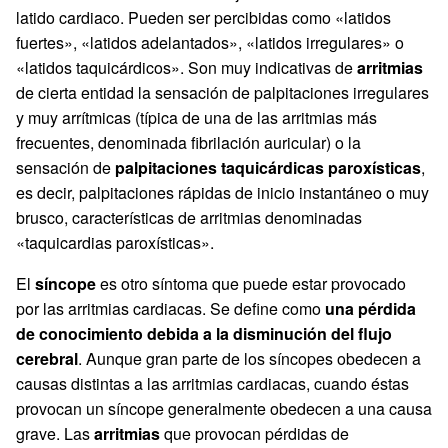
latido cardiaco. Pueden ser percibidas como «latidos
fuertes», «latidos adelantados», «latidos irregulares» o
«latidos taquicárdicos». Son muy indicativas de
arritmias
de cierta entidad la sensación de palpitaciones irregulares
y muy arrítmicas (típica de una de las arritmias más
frecuentes, denominada fibrilación auricular) o la
sensación de
palpitaciones taquicárdicas paroxísticas
,
es decir, palpitaciones rápidas de inicio instantáneo o muy
brusco, características de arritmias denominadas
«taquicardias paroxísticas».
El
síncope
es otro síntoma que puede estar provocado
por las arritmias cardiacas. Se define como
una pérdida
de conocimiento debida a la disminución del flujo
cerebral
. Aunque gran parte de los síncopes obedecen a
causas distintas a las arritmias cardiacas, cuando éstas
provocan un síncope generalmente obedecen a una causa
grave. Las
arritmias
que provocan pérdidas de