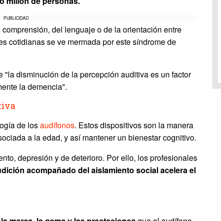
o millón de personas.
PUBLICIDAD
comprensión, del lenguaje o de la orientación entre
ades cotidianas se ve mermada por este síndrome de
 "la disminución de la percepción auditiva es un factor
rmente la demencia".
tiva
logía de los
audífonos
. Estos dispositivos son la manera
 asociada a la edad, y así mantener un bienestar cognitivo.
to, depresión y de deterioro. Por ello, los profesionales
udición acompañado del aislamiento social acelera el
 la marca, la gama y las prestaciones
que el audífono