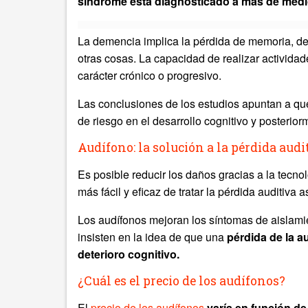
síndrome está diagnosticado a más de medi
La demencia implica la pérdida de memoria, de 
otras cosas. La capacidad de realizar activid
carácter crónico o progresivo.
Las conclusiones de los estudios apuntan a que
de riesgo en el desarrollo cognitivo y posterio
Audífono: la solución a la pérdida audi
Es posible reducir los daños gracias a la tecno
más fácil y eficaz de tratar la pérdida auditiva
Los audífonos mejoran los síntomas de aislamien
insisten en la idea de que una
pérdida de la a
deterioro cognitivo.
¿Cuál es el precio de los audífonos?
El
precio de los audífonos
varía en función de