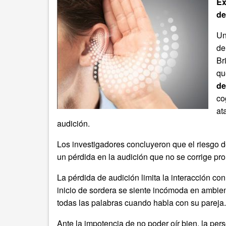
Ex
de
Un
de
Br
qu
de
co
at
audición.
Los investigadores concluyeron que el riesgo d
un pérdida en la audición que no se corrige pro
La pérdida de audición limita la interacción c
inicio de sordera se siente incómoda en ambien
todas las palabras cuando habla con su pareja.
Ante la impotencia de no poder oír bien, la pe