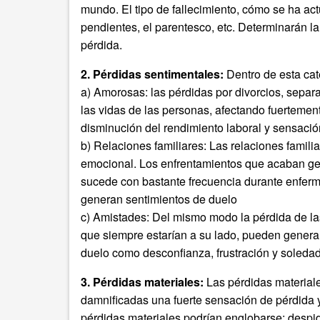
mundo. El tipo de fallecimiento, cómo se ha act
pendientes, el parentesco, etc. Determinarán la
pérdida.
2. Pérdidas sentimentales:
Dentro de esta cat
a) Amorosas: las pérdidas por divorcios, separ
las vidas de las personas, afectando fuertement
disminución del rendimiento laboral y sensació
b) Relaciones familiares: Las relaciones famili
emocional. Los enfrentamientos que acaban ge
sucede con bastante frecuencia durante enfer
generan sentimientos de duelo
c) Amistades: Del mismo modo la pérdida de la
que siempre estarían a su lado, pueden generar
duelo como desconfianza, frustración y soledad
3. Pérdidas materiales:
Las pérdidas materiale
damnificadas una fuerte sensación de pérdida y, 
pérdidas materiales podrían englobarse: despi