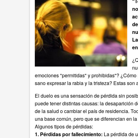
“T
no
ac
de
nu
La
en
¿Q
nu
emociones "permitidas" y prohibidas"? ¿Cómo
sano expresar la rabia y la tristeza? Estas son
El duelo es una sensación de pérdida sin posib
puede tener distintas causas: la desaparición d
de la salud o cambiar el país de residencia. T
una base común, pero que se diferencian en la 
Algunos tipos de pérdidas:
1. Pérdidas por fallecimiento:
La pérdida de un