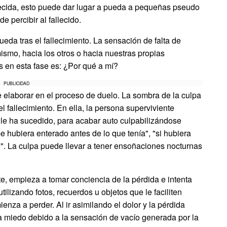
lecida, esto puede dar lugar a pueda a pequeñas pseudo
e percibir al fallecido.
da tras el fallecimiento. La sensación de falta de
ismo, hacia los otros o hacia nuestras propias
 en esta fase es: ¿Por qué a mí?
PUBLICIDAD
de elaborar en el proceso de duelo. La sombra de la culpa
fallecimiento. En ella, la persona superviviente
 le ha sucedido, para acabar auto culpabilizándose
hubiera enterado antes de lo que tenía", "si hubiera
ado". La culpa puede llevar a tener ensoñaciones nocturnas
te, empieza a tomar conciencia de la pérdida e intenta
tilizando fotos, recuerdos u objetos que le faciliten
nza a perder. Al ir asimilando el dolor y la pérdida
ra miedo debido a la sensación de vacío generada por la