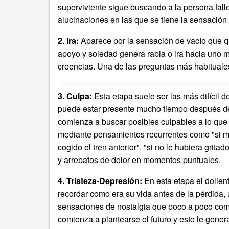
superviviente sigue buscando a la persona fal
alucinaciones en las que se tiene la sensación d
2. Ira:
Aparece por la sensación de vacío que que
apoyo y soledad genera rabia o ira hacia uno m
creencias. Una de las preguntas más habituales
3. Culpa:
Esta etapa suele ser las más difícil 
puede estar presente mucho tiempo después del 
comienza a buscar posibles culpables a lo que
mediante pensamientos recurrentes como "si me 
cogido el tren anterior", "si no le hubiera grit
y arrebatos de dolor en momentos puntuales.
4. Tristeza-Depresión:
En esta etapa el dolien
recordar como era su vida antes de la pérdida, u
sensaciones de nostalgia que poco a poco comie
comienza a plantearse el futuro y esto le gene