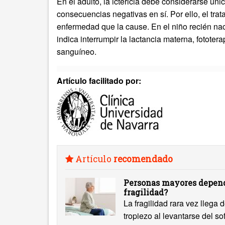
En el adulto, la ictericia debe considerarse ú
consecuencias negativas en sí. Por ello, el trata
enfermedad que la cause. En el niño recién naci
indica interrumpir la lactancia materna, fototera
sanguíneo.
Artículo facilitado por:
Artículo
recomendado
Personas mayores depend
fragilidad?
La fragilidad rara vez llega
tropiezo al levantarse del s