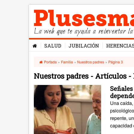
La web que te ayuda a reinventar la
SALUD
JUBILACIÓN
HERENCIA
Portada
›
Familia
›
Nuestros padres
›
Página 3
Nuestros padres - Artículos 
Señales 
depend
Una caída,
psicológico
repente, un
capacidad 