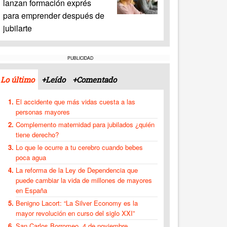
lanzan formación exprés
para emprender después de
jubilarte
PUBLICIDAD
Lo último
+Leído
+Comentado
El accidente que más vidas cuesta a las
personas mayores
Complemento maternidad para jubilados ¿quién
tiene derecho?
Lo que le ocurre a tu cerebro cuando bebes
poca agua
La reforma de la Ley de Dependencia que
puede cambiar la vida de millones de mayores
en España
Benigno Lacort: “La Silver Economy es la
mayor revolución en curso del siglo XXI”
San Carlos Borromeo, 4 de noviembre