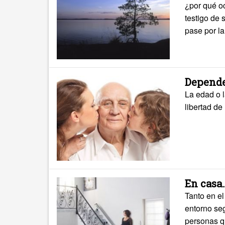
¿por qué oc
testigo de
pase por l
Depende
La edad o 
libertad de
En casa.
Tanto en e
entorno se
personas qu