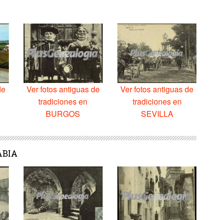
de
Ver fotos antiguas de
Ver fotos antiguas de
tradiciones en
tradiciones en
BURGOS
SEVILLA
ABIA