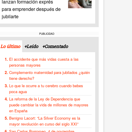
lanzan formación exprés
para emprender después de
jubilarte
PUBLICIDAD
Lo último
+Leído
+Comentado
El accidente que más vidas cuesta a las
personas mayores
Complemento maternidad para jubilados ¿quién
tiene derecho?
Lo que le ocurre a tu cerebro cuando bebes
poca agua
La reforma de la Ley de Dependencia que
puede cambiar la vida de millones de mayores
en España
Benigno Lacort: “La Silver Economy es la
mayor revolución en curso del siglo XXI”
San Carlos Borromeo, 4 de noviembre