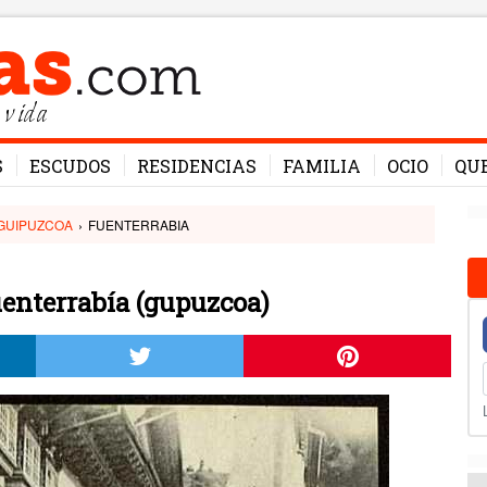
 vida
S
ESCUDOS
RESIDENCIAS
FAMILIA
OCIO
QU
GUIPUZCOA
›
FUENTERRABIA
uenterrabía (gupuzcoa)