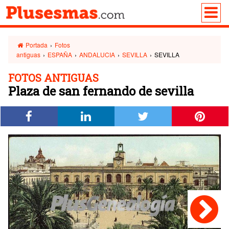
Portada
›
Fotos
antiguas
›
ESPAÑA
›
ANDALUCIA
›
SEVILLA
›
SEVILLA
FOTOS ANTIGUAS
Plaza de san fernando de sevilla