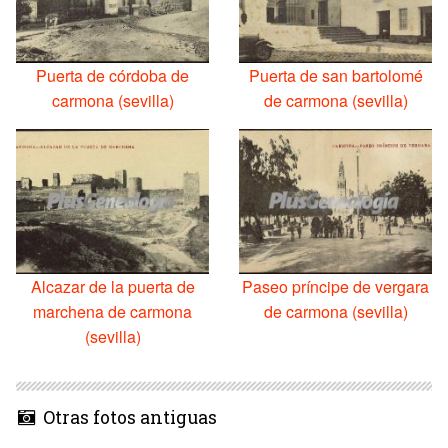
Puerta de córdoba de
Puerta de san bartolomé
carmona (sevilla)
de carmona (sevilla)
Alcazar de la puerta de
Paseo príncipe de vergara
marchena de carmona
de carmona (sevilla)
(sevilla)
Otras fotos antiguas