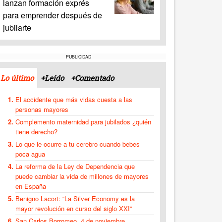
lanzan formación exprés
para emprender después de
jubilarte
PUBLICIDAD
Lo último
+Leído
+Comentado
El accidente que más vidas cuesta a las
personas mayores
Complemento maternidad para jubilados ¿quién
tiene derecho?
Lo que le ocurre a tu cerebro cuando bebes
poca agua
La reforma de la Ley de Dependencia que
puede cambiar la vida de millones de mayores
en España
Benigno Lacort: “La Silver Economy es la
mayor revolución en curso del siglo XXI”
San Carlos Borromeo, 4 de noviembre