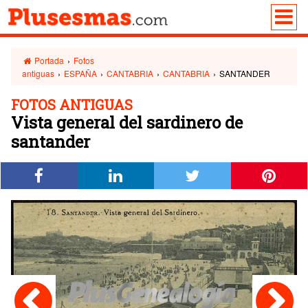
Portada
›
Fotos
antiguas
›
ESPAÑA
›
CANTABRIA
›
CANTABRIA
›
SANTANDER
FOTOS ANTIGUAS
Vista general del sardinero de
santander