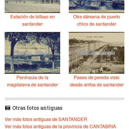
Estación de bilbao en
Otra dársena de puerto
santander
chico de santander
Península de la
Paseo de pereda visto
magdalena de santander
desde arriba de santander
Otras fotos antiguas
Ver más fotos antiguas de SANTANDER
Ver más fotos antiguas de la provincia de CANTABRIA