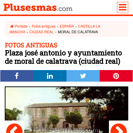
Portada
›
Fotos antiguas
›
ESPAÑA
›
CASTILLA LA
MANCHA
›
CIUDAD REAL
›
MORAL DE CALATRAVA
FOTOS ANTIGUAS
Plaza josé antonio y ayuntamiento
de moral de calatrava (ciudad real)