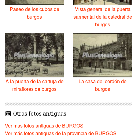
Paseo de los cubos de
Vista general de la puerta
burgos
sarmental de la catedral de
burgos
A la puerta de la cartuja de
La casa del cordón de
miraflores de burgos
burgos
Otras fotos antiguas
Ver más fotos antiguas de BURGOS
Ver más fotos antiguas de la provincia de BURGOS