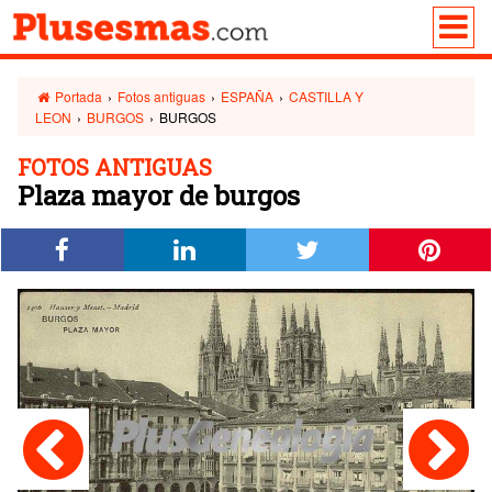
Portada
›
Fotos antiguas
›
ESPAÑA
›
CASTILLA Y
LEON
›
BURGOS
›
BURGOS
FOTOS ANTIGUAS
Plaza mayor de burgos