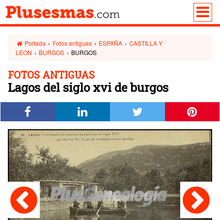
Portada
›
Fotos antiguas
›
ESPAÑA
›
CASTILLA Y
LEON
›
BURGOS
›
BURGOS
FOTOS ANTIGUAS
Lagos del siglo xvi de burgos