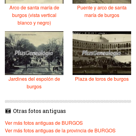
Arco de santa maría de
Puente y arco de santa
burgos (vista vertical
maría de burgos
blanco y negro)
Jardines del espolón de
Plaza de toros de burgos
burgos
Otras fotos antiguas
Ver más fotos antiguas de BURGOS
Ver más fotos antiguas de la provincia de BURGOS