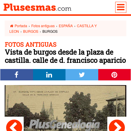
Portada
›
Fotos antiguas
›
ESPAÑA
›
CASTILLA Y
LEON
›
BURGOS
›
BURGOS
FOTOS ANTIGUAS
Vista de burgos desde la plaza de
castilla. calle de d. francisco aparicio