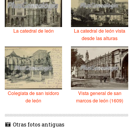
La catedral de león
La catedral de león vista
desde las alturas
Colegiata de san isidoro
Vista general de san
de león
marcos de león (1609)
Otras fotos antiguas