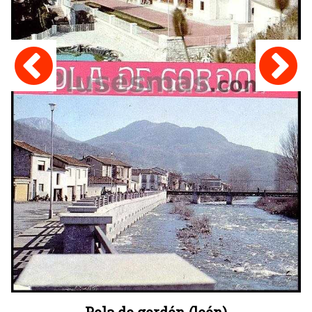
Pola de gordón (león)