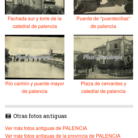
Fachada sur y torre de la
Puente de "puentecillas"
catedral de palencia
de palencia
Río carrión y puente mayor
Plaza de cervantes y
de palencia
catedral de palencia
Otras fotos antiguas
Ver más fotos antiguas de PALENCIA
Ver más fotos antiguas de la provincia de PALENCIA