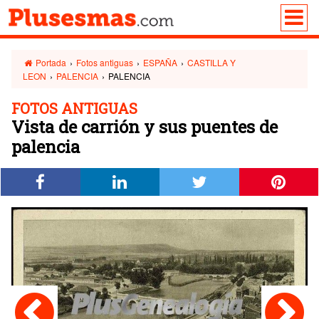
Portada
›
Fotos antiguas
›
ESPAÑA
›
CASTILLA Y
LEON
›
PALENCIA
›
PALENCIA
FOTOS ANTIGUAS
Vista de carrión y sus puentes de
palencia