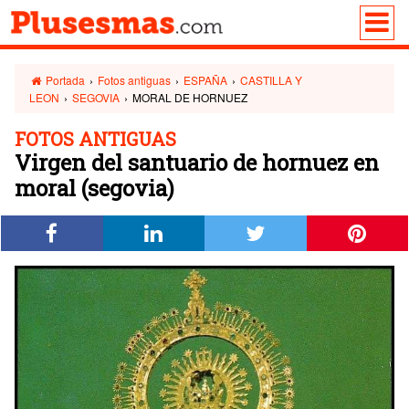
Portada
›
Fotos antiguas
›
ESPAÑA
›
CASTILLA Y
LEON
›
SEGOVIA
›
MORAL DE HORNUEZ
FOTOS ANTIGUAS
Virgen del santuario de hornuez en
moral (segovia)