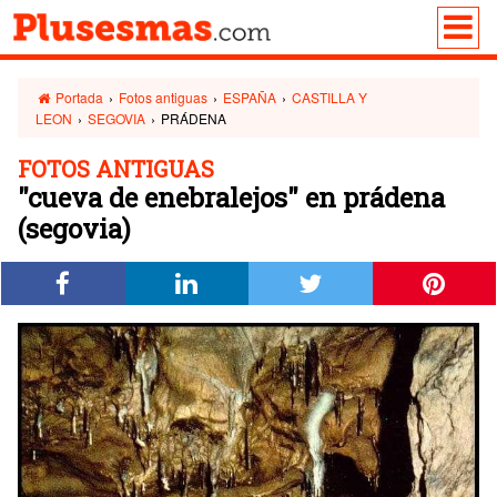
Portada
›
Fotos antiguas
›
ESPAÑA
›
CASTILLA Y
LEON
›
SEGOVIA
›
PRÁDENA
FOTOS ANTIGUAS
"cueva de enebralejos" en prádena
(segovia)