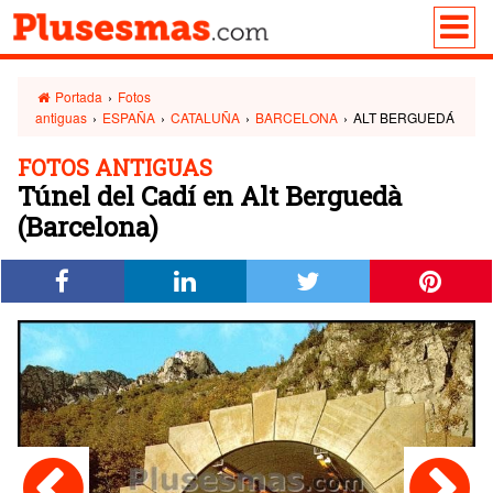
Portada
›
Fotos
antiguas
›
ESPAÑA
›
CATALUÑA
›
BARCELONA
›
ALT BERGUEDÁ
FOTOS ANTIGUAS
Túnel del Cadí en Alt Berguedà
(Barcelona)