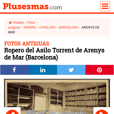
Portada
›
Fotos
antiguas
›
ESPAÑA
›
CATALUÑA
›
BARCELONA
›
ARENYS DE
MAR
FOTOS ANTIGUAS
Ropero del Asilo Torrent de Arenys
de Mar (Barcelona)