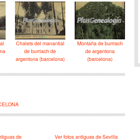
al
Chalets del manantial
Montaña de burriach
ona
de burriach de
de argentona
argentona (barcelona)
(barcelona)
ARCELONA
ntiguas de
Ver fotos antiguas de Sevilla