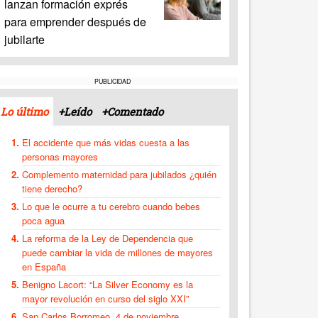
lanzan formación exprés
para emprender después de
jubilarte
PUBLICIDAD
Lo último
+Leído
+Comentado
El accidente que más vidas cuesta a las
personas mayores
Complemento maternidad para jubilados ¿quién
tiene derecho?
Lo que le ocurre a tu cerebro cuando bebes
poca agua
La reforma de la Ley de Dependencia que
puede cambiar la vida de millones de mayores
en España
Benigno Lacort: “La Silver Economy es la
mayor revolución en curso del siglo XXI”
San Carlos Borromeo, 4 de noviembre