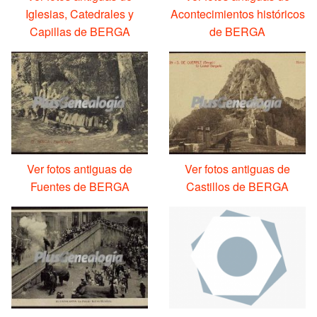
Iglesias, Catedrales y
Acontecimientos históricos
Capillas de BERGA
de BERGA
Ver fotos antiguas de
Ver fotos antiguas de
Fuentes de BERGA
Castillos de BERGA