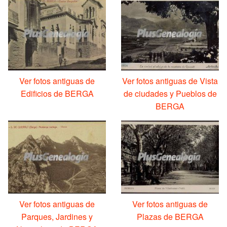
Ver fotos antiguas de
Ver fotos antiguas de Vista
Edificios de BERGA
de ciudades y Pueblos de
BERGA
Ver fotos antiguas de
Ver fotos antiguas de
Parques, Jardines y
Plazas de BERGA