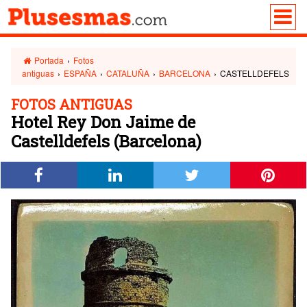
Portada
›
Fotos
antiguas
›
ESPAÑA
›
CATALUÑA
›
BARCELONA
›
CASTELLDEFELS
FOTOS ANTIGUAS
Hotel Rey Don Jaime de
Castelldefels (Barcelona)