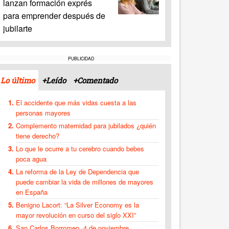
lanzan formación exprés
para emprender después de
jubilarte
PUBLICIDAD
Lo último
+Leído
+Comentado
El accidente que más vidas cuesta a las
personas mayores
Complemento maternidad para jubilados ¿quién
tiene derecho?
Lo que le ocurre a tu cerebro cuando bebes
poca agua
La reforma de la Ley de Dependencia que
puede cambiar la vida de millones de mayores
en España
Benigno Lacort: “La Silver Economy es la
mayor revolución en curso del siglo XXI”
San Carlos Borromeo, 4 de noviembre