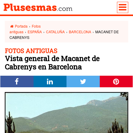
Portada
›
Fotos
antiguas
›
ESPAÑA
›
CATALUÑA
›
BARCELONA
›
MACANET DE
CABRENYS
FOTOS ANTIGUAS
Vista general de Macanet de
Cabrenys en Barcelona