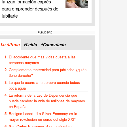
lanzan formación exprés
para emprender después de
jubilarte
PUBLICIDAD
Lo último
+Leído
+Comentado
El accidente que más vidas cuesta a las
personas mayores
Complemento maternidad para jubilados ¿quién
tiene derecho?
Lo que le ocurre a tu cerebro cuando bebes
poca agua
La reforma de la Ley de Dependencia que
puede cambiar la vida de millones de mayores
en España
Benigno Lacort: “La Silver Economy es la
mayor revolución en curso del siglo XXI”
San Carlos Borromeo, 4 de noviembre