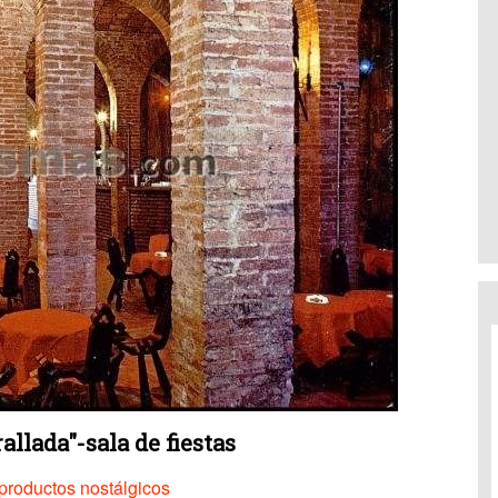
allada"-sala de fiestas
productos nostálgicos