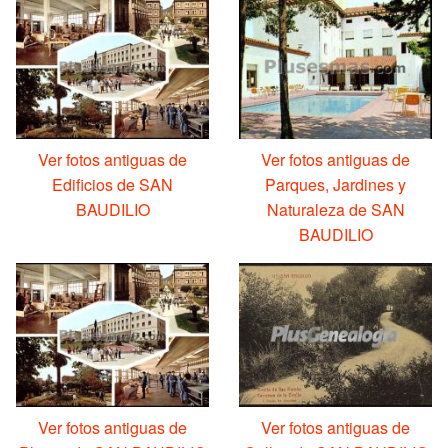
Ver fotos antiguas de
Ver fotos antiguas de
Edificios de SAN
Parques, Jardines y
BAUDILIO
Naturaleza de SAN
BAUDILIO
Ver fotos antiguas de
Ver fotos antiguas de