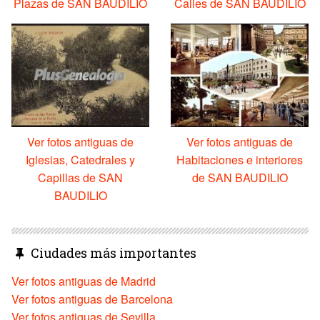
Plazas de SAN BAUDILIO
Calles de SAN BAUDILIO
Ver fotos antiguas de
Ver fotos antiguas de
Iglesias, Catedrales y
Habitaciones e interiores
Capillas de SAN
de SAN BAUDILIO
BAUDILIO
Ciudades más importantes
Ver fotos antiguas de Madrid
Ver fotos antiguas de Barcelona
Ver fotos antiguas de Sevilla