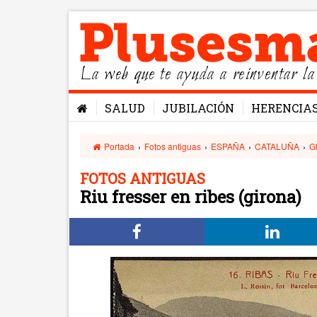
La web que te ayuda a reinventar la
SALUD
JUBILACIÓN
HERENCIA
Portada
›
Fotos antiguas
›
ESPAÑA
›
CATALUÑA
›
G
FOTOS ANTIGUAS
Riu fresser en ribes (girona)