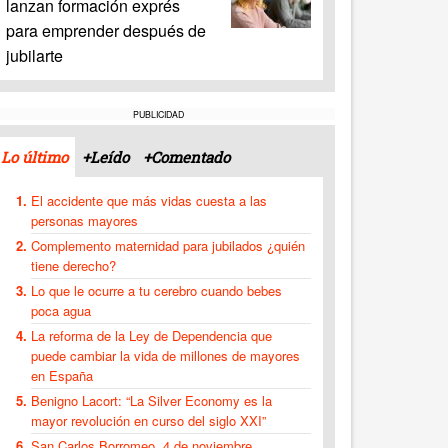
lanzan formación exprés
para emprender después de
jubilarte
PUBLICIDAD
Lo último
+Leído
+Comentado
El accidente que más vidas cuesta a las
personas mayores
Complemento maternidad para jubilados ¿quién
tiene derecho?
Lo que le ocurre a tu cerebro cuando bebes
poca agua
La reforma de la Ley de Dependencia que
puede cambiar la vida de millones de mayores
en España
Benigno Lacort: “La Silver Economy es la
mayor revolución en curso del siglo XXI”
San Carlos Borromeo, 4 de noviembre