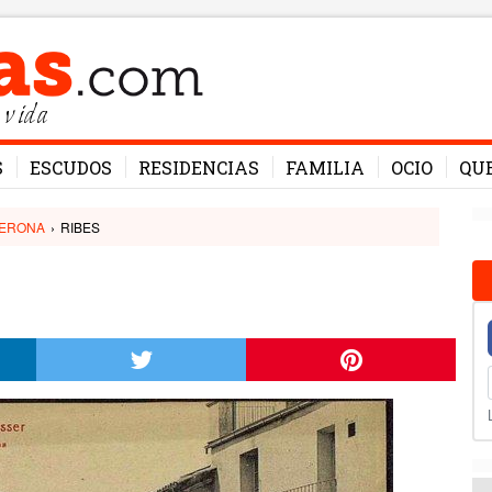
 vida
S
ESCUDOS
RESIDENCIAS
FAMILIA
OCIO
QU
ERONA
›
RIBES