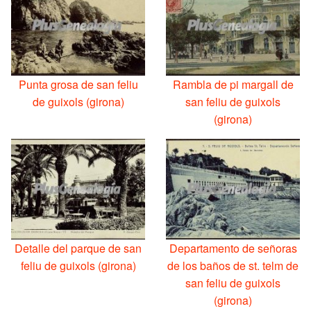
Punta grosa de san feliu
Rambla de pi margall de
de guixols (girona)
san feliu de guixols
(girona)
Detalle del parque de san
Departamento de señoras
feliu de guixols (girona)
de los baños de st. telm de
san feliu de guixols
(girona)