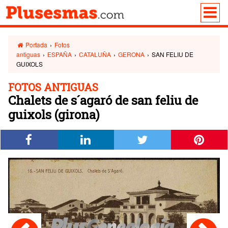
Portada
›
Fotos
antiguas
›
ESPAÑA
›
CATALUÑA
›
GERONA
›
SAN FELIU DE
GUIXOLS
FOTOS ANTIGUAS
Chalets de s´agaró de san feliu de
guixols (girona)