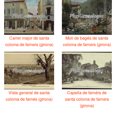
Carrer major de santa
Moli de bagés de santa
coloma de farners (girona)
coloma de farners (girona)
Vista general de santa
Capella de farnérs de
coloma de farnés (girona)
santa coloma de farners
(girona)