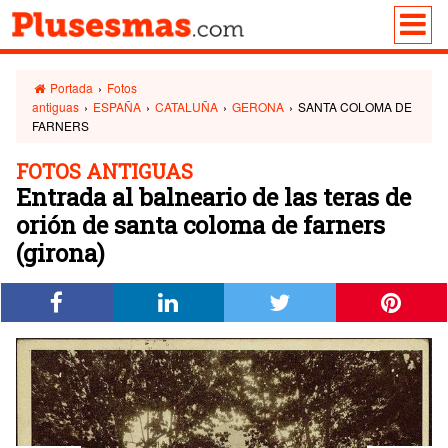
Portada
›
Fotos
antiguas
›
ESPAÑA
›
CATALUÑA
›
GERONA
›
SANTA COLOMA DE
FARNERS
FOTOS ANTIGUAS
Entrada al balneario de las teras de
orión de santa coloma de farners
(girona)