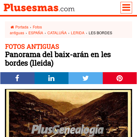
Portada
›
Fotos
antiguas
›
ESPAÑA
›
CATALUÑA
›
LERIDA
›
LES BORDES
FOTOS ANTIGUAS
Panorama del baix-arán en les
bordes (lleida)