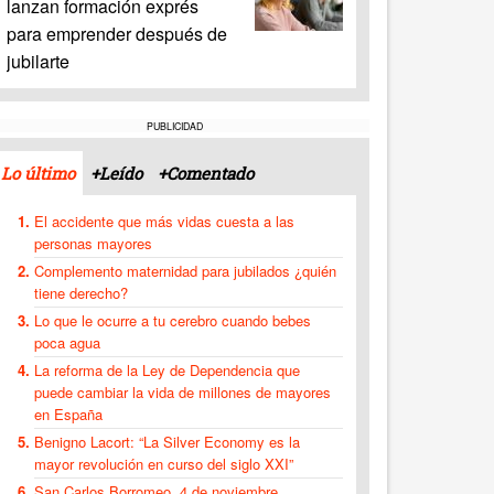
lanzan formación exprés
para emprender después de
jubilarte
PUBLICIDAD
Lo último
+Leído
+Comentado
El accidente que más vidas cuesta a las
personas mayores
Complemento maternidad para jubilados ¿quién
tiene derecho?
Lo que le ocurre a tu cerebro cuando bebes
poca agua
La reforma de la Ley de Dependencia que
puede cambiar la vida de millones de mayores
en España
Benigno Lacort: “La Silver Economy es la
mayor revolución en curso del siglo XXI”
San Carlos Borromeo, 4 de noviembre