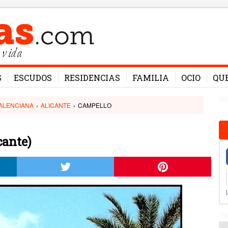
 vida
S
ESCUDOS
RESIDENCIAS
FAMILIA
OCIO
QU
ALENCIANA
›
ALICANTE
›
CAMPELLO
cante)