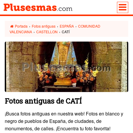
Portada
›
Fotos antiguas
›
ESPAÑA
›
COMUNIDAD
VALENCIANA
›
CASTELLON
›
CATÍ
Fotos antiguas de CATÍ
¡Busca fotos antiguas en nuestra web! Fotos en blanco y
negro de pueblos de España, de ciudades, de
monumentos, de calles. ¡Encuentra tu foto favorita!