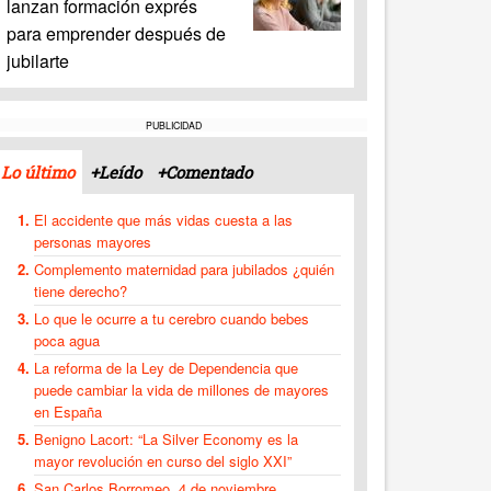
lanzan formación exprés
para emprender después de
jubilarte
PUBLICIDAD
Lo último
+Leído
+Comentado
El accidente que más vidas cuesta a las
personas mayores
Complemento maternidad para jubilados ¿quién
tiene derecho?
Lo que le ocurre a tu cerebro cuando bebes
poca agua
La reforma de la Ley de Dependencia que
puede cambiar la vida de millones de mayores
en España
Benigno Lacort: “La Silver Economy es la
mayor revolución en curso del siglo XXI”
San Carlos Borromeo, 4 de noviembre