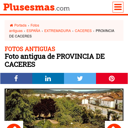
Portada
›
Fotos
antiguas
›
ESPAÑA
›
EXTREMADURA
›
CACERES
›
PROVINCIA
DE CACERES
FOTOS ANTIGUAS
Foto antigua de PROVINCIA DE
CACERES