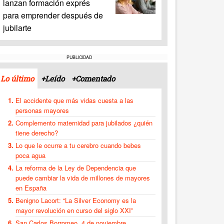
lanzan formación exprés
para emprender después de
jubilarte
PUBLICIDAD
Lo último
+Leído
+Comentado
El accidente que más vidas cuesta a las
personas mayores
Complemento maternidad para jubilados ¿quién
tiene derecho?
Lo que le ocurre a tu cerebro cuando bebes
poca agua
La reforma de la Ley de Dependencia que
puede cambiar la vida de millones de mayores
en España
Benigno Lacort: “La Silver Economy es la
mayor revolución en curso del siglo XXI”
San Carlos Borromeo, 4 de noviembre