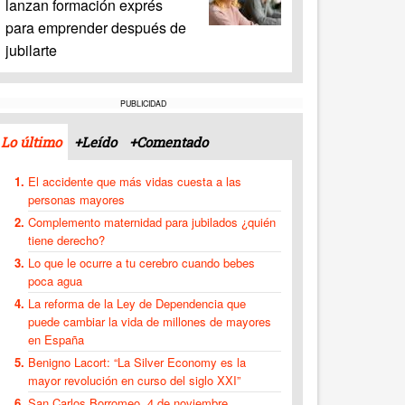
lanzan formación exprés
para emprender después de
jubilarte
PUBLICIDAD
Lo último
+Leído
+Comentado
El accidente que más vidas cuesta a las
personas mayores
Complemento maternidad para jubilados ¿quién
tiene derecho?
Lo que le ocurre a tu cerebro cuando bebes
poca agua
La reforma de la Ley de Dependencia que
puede cambiar la vida de millones de mayores
en España
Benigno Lacort: “La Silver Economy es la
mayor revolución en curso del siglo XXI”
San Carlos Borromeo, 4 de noviembre