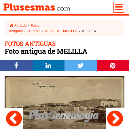
Portada
›
Fotos
antiguas
›
ESPAÑA
›
MELILLA
›
MELILLA
›
MELILLA
FOTOS ANTIGUAS
Foto antigua de MELILLA