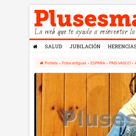
La web que te ayuda a reinventar la
SALUD
JUBILACIÓN
HERENCIA
Portada
›
Fotos antiguas
›
ESPAÑA
›
PAIS VASCO
›