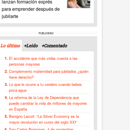
lanzan formación exprés
para emprender después de
jubilarte
PUBLICIDAD
Lo último
+Leído
+Comentado
El accidente que más vidas cuesta a las
personas mayores
Complemento maternidad para jubilados ¿quién
tiene derecho?
Lo que le ocurre a tu cerebro cuando bebes
poca agua
La reforma de la Ley de Dependencia que
puede cambiar la vida de millones de mayores
en España
Benigno Lacort: “La Silver Economy es la
mayor revolución en curso del siglo XXI”
San Carlos Borromeo, 4 de noviembre