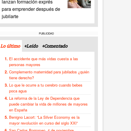
lanzan formación exprés
para emprender después de
jubilarte
PUBLICIDAD
Lo último
+Leído
+Comentado
El accidente que más vidas cuesta a las
personas mayores
Complemento maternidad para jubilados ¿quién
tiene derecho?
Lo que le ocurre a tu cerebro cuando bebes
poca agua
La reforma de la Ley de Dependencia que
puede cambiar la vida de millones de mayores
en España
Benigno Lacort: “La Silver Economy es la
mayor revolución en curso del siglo XXI”
San Carlos Borromeo, 4 de noviembre