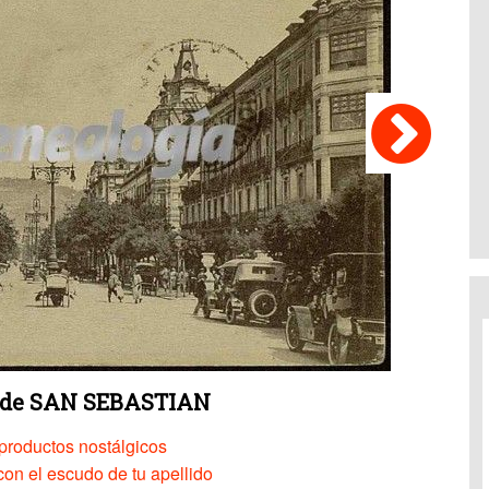
a de SAN SEBASTIAN
productos nostálgicos
on el escudo de tu apellido