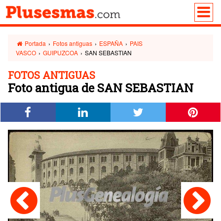
Portada
›
Fotos antiguas
›
ESPAÑA
›
PAIS
VASCO
›
GUIPUZCOA
›
SAN SEBASTIAN
FOTOS ANTIGUAS
Foto antigua de SAN SEBASTIAN