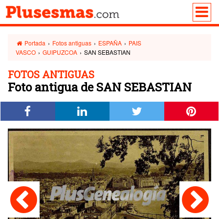
Portada
›
Fotos antiguas
›
ESPAÑA
›
PAIS
VASCO
›
GUIPUZCOA
›
SAN SEBASTIAN
FOTOS ANTIGUAS
Foto antigua de SAN SEBASTIAN